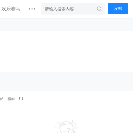
欢乐赛马
发帖
热帖
精华