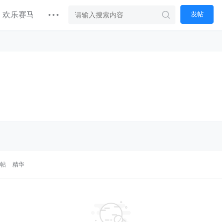
欢乐赛马
发帖
热帖
精华