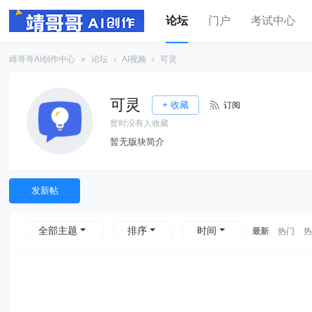
论坛
门户
考试中心
靖哥哥AI创作中心
»
论坛
›
AI视频
›
可灵
可灵
+ 收藏
订阅
暂时没有人收藏
暂无版块简介
发新帖
全部主题
排序
时间
最新
热门